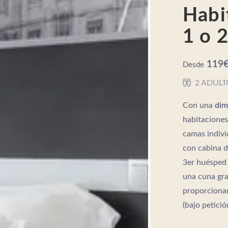
Habi
1 o 
119
Desde
2 ADULT
Con una
dim
habitaciones
camas indivi
con cabina d
3er huésped 
una cuna grat
proporcionam
(bajo petició