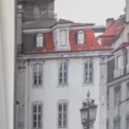
SERVICIOS
RESTAURANTE Y BAR
SPA Y GYM
ROOFTOP
FOTOS
UBICACIÓN
CONTACTO
Avenida da República, 46, 1050-195 Lisboa - Po
Tel.:
+351 21 073 0100
-
E.:
info.lisboa@jupiterhote