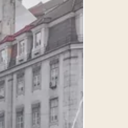
rtugal
lgroup.com