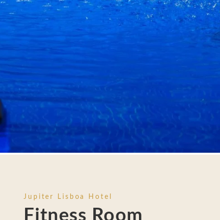
DIENSTLEISTUNGEN
RESTAURANT UND BAR
SPA UND GYM
ROOFTOP
FOTOS
STANDORT
KONTAKT
Avenida da República, 46, 1050-195 Lisboa - Po
Tel.:
+351 21 073 0100
-
E.:
info.lisboa@jupiterhote
Jupiter Lisboa Hotel
Fitness Room