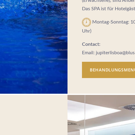
(Erwachsene), sind Ände
Das SPA ist für Hotelgäs
Montag-Sonntag: 10
Uhr)
Contact:
Email: jupiterlisboa@blus
BEHANDLUNGSMEN
rtugal
lgroup.com