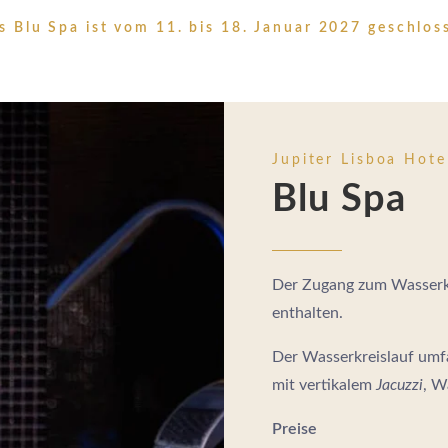
s Blu Spa ist vom 11. bis 18. Januar 2027 geschlos
Jupiter Lisboa Hote
Blu Spa
Der Zugang zum Wasserkr
enthalten.
Der Wasserkreislauf umf
mit vertikalem
Jacuzzi
, W
Preise