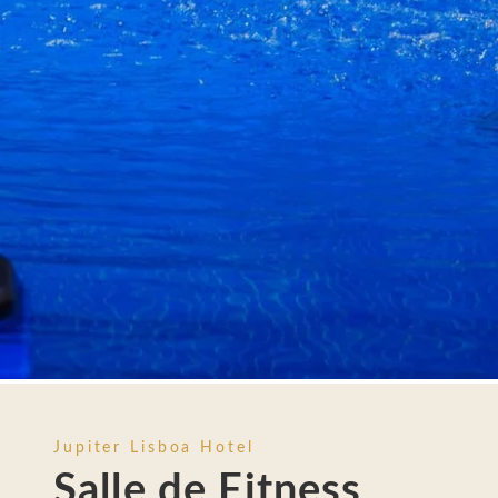
SERVICES
RESTAURANT & BAR
SPA
ROOFTOP
PHOTOS
LOCALISATION & TRANSFERTS
CONTACTEZ-NOUS
Avenida da República, 46, 1050-195 Lisboa - Po
Tel.:
+351 21 073 0100
-
E.:
info.lisboa@jupiterhote
Jupiter Lisboa Hotel
Salle de Fitness