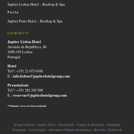
Jupiter Lisboa Hotel – Rooftop & Spa
Porto
Jupiter Porto Hotel – Rooftop & Spa
CONTATTI
Jupiter Lisboa Hotel
Avenida da República, 46
1050-195 Lisboa
Portugal
Hotel
Tel*: +351 21 073 0100
info.lisboa@jupiterhotelgroup.com
E.:
Prenotazioni
Tel*: +351 282 105 500
reservas@jupiterhotelgroup.com
E.:
*Chiamate verso rete fissa nazionale
Scopri Lisbona
-
Jupiter News
-
Downloads
-
Canale di Denuncia
-
Domande
Frequenti
-
Aviso legale
-
Alternative Dispute Resolution
-
Ricorda
-
Politica di