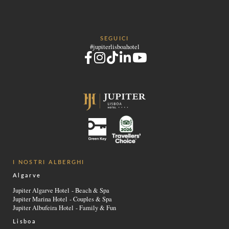
Avenida da República, 46, 1050-195 Lisboa - Portugal
Tel.:
+351 21 073 0100
-
E.:
info.lisboa@jupiterhotelgroup.com
SEGUICI
#jupiterlisboahotel
I NOSTRI ALBERGHI
Algarve
Jupiter Algarve Hotel - Beach & Spa
Jupiter Marina Hotel - Couples & Spa
Jupiter Albufeira Hotel - Family & Fun
Lisboa