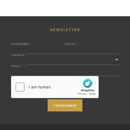
NEWSLETTER
*
*
COGNOME
:
PAESE
:
HOTEL
PROMOZIONI
*
LINGUA:
CAMERE E SUITE
*
EMAIL
:
RIUNIONI ED EVENTI
SERVIZI
RISTORANTE & BAR
SPA & GINNAMMA
ROOFTOP
CONFERMARE
FOTO
POSIZIONE
CONTATTO