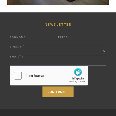
NEWSLETTER
*
*
COGNOME
:
PAESE
:
*
LINGUA:
*
EMAIL
:
CONFERMARE