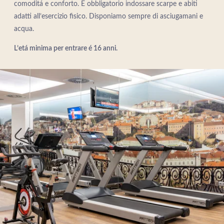
comoditá e conforto. É obbligatorio indossare scarpe e abiti
adatti all’esercizio fisico. Disponiamo sempre di asciugamani e
acqua.
L’etá minima per entrare é 16 anni.
HOTEL
PROMOZIONI
CAMERE E SUITE
RIUNIONI ED EVENTI
SERVIZI
RISTORANTE & BAR
SPA & GINNAMMA
ROOFTOP