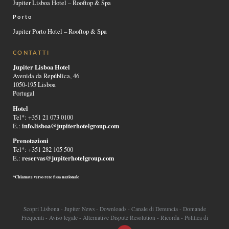
Jupiter Lisboa Hotel – Rooftop & Spa
Porto
Jupiter Porto Hotel – Rooftop & Spa
CONTATTI
Jupiter Lisboa Hotel
Avenida da República, 46
1050-195 Lisboa
Portugal
Hotel
Tel*: +351 21 073 0100
info.lisboa@jupiterhotelgroup.com
E.:
Prenotazioni
Tel*: +351 282 105 500
reservas@jupiterhotelgroup.com
E.:
*Chiamate verso rete fissa nazionale
Scopri Lisbona
-
Jupiter News
-
Downloads
-
Canale di Denuncia
-
Domande
Frequenti
-
Aviso legale
-
Alternative Dispute Resolution
-
Ricorda
-
Politica di