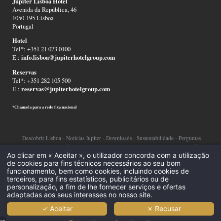
Jupiter Lisboa Hotel
Avenida da República, 46
1050-195 Lisboa
Portugal
Hotel
Tel*: +351 21 073 0100
info.lisboa@jupiterhotelgroup.com
E.:
Reservas
Tel*: +351 282 105 500
reservas@jupiterhotelgroup.com
E.:
*Chamada para a rede fixa nacional
Descobrir Lisboa
-
Notícias Jupiter
-
Downloads
-
Sustentabilidade
-
Perguntas
Frequentes
-
Canal de Denúncias
-
Menções Legais
-
Resolução Alternativa de
Ao clicar em « Aceitar », o utilizador concorda com a utilização
Litígios
-
Recrutamento
-
Politica de Privacidade
-
Cookies
-
de cookies para fins técnicos necessários ao seu bom
funcionamento, bem como cookies, incluindo cookies de
©2026 Copyright Jupiter Hotel Group
terceiros, para fins estatísticos, publicitários ou de
personalização, a fim de lhe fornecer serviços e ofertas
adaptadas aos seus interesses no nosso site.
✓ Aceitar
✗ Recusar