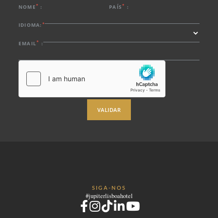
*
*
NOME
:
PAÍS
:
*
IDIOMA:
*
EMAIL
:
VALIDAR
SIGA-NOS
#jupiterlisboahotel