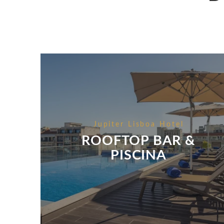
LOCALIZAÇÃO
CONTACTOS
Avenida da República, 46, 1050-195 Lisboa - Po
Tel.:
+351 21 073 0100
-
E.:
info.lisboa@jupiterhote
Jupiter Lisboa Hotel
ROOFTOP BAR &
PISCINA