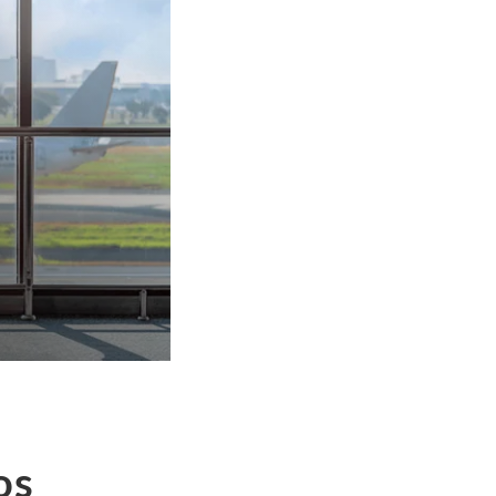
 fácil.
os