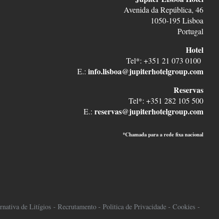
Avenida da República, 46
1050-195 Lisboa
Portugal
Hotel
Tel*: +351 21 073 0100
info.lisboa@jupiterhotelgroup.com
E.:
Reservas
Tel*: +351 282 105 500
reservas@jupiterhotelgroup.com
E.:
*Chamada para a rede fixa nacional
nativa de Litígios
-
Recrutamento
-
Politica de Privacidade
-
Cookies
-