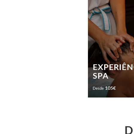
SABER MAIS
HOTEL
PROMOÇÕES
EXPERIÊN
QUARTOS & SUITES
SPA
REUNIÕES & EVENTOS
105
€
Desde
SERVIÇOS
RESTAURANTE & BAR
A combinação perfei
SPA & FITNESS CENTER
SABER MAIS
ROOFTOP
D
FOTOS