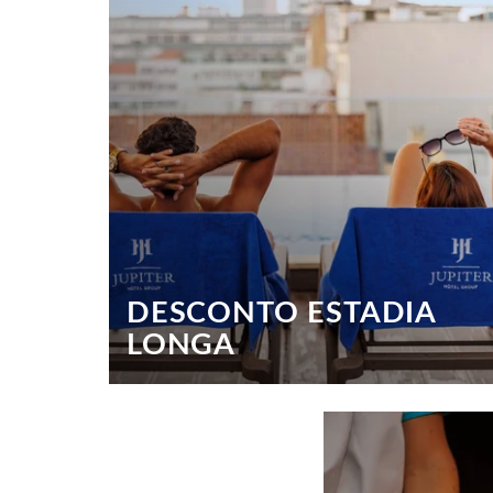
DESCONTO ESTADIA
LONGA
Fique mais, pague menos
Fique 4 ou mais noites e obtenha um desconto
até 10%.