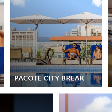
PACOTE CITY BREAK
Visite Lisboa com o nosso pacote City Break de
4 noites, incluindo 1 jantar e acesso ao Spa
SABER MAIS