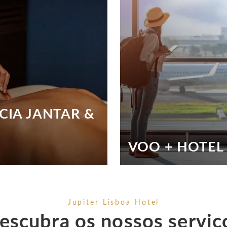
CIA JANTAR &
VOO + HOTEL
ta entre SPA e jantar.
Reservar férias nunca foi tão
SABER MAIS
Jupiter Lisboa Hotel
escubra os nossos serviç