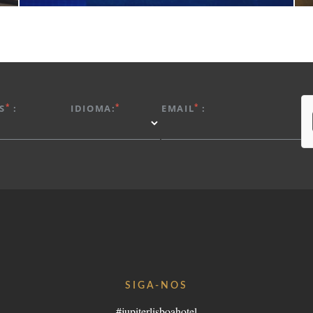
*
*
*
S
:
IDIOMA:
EMAIL
:
SIGA-NOS
#jupiterlisboahotel