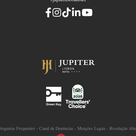
erguntas Frequentes
-
Canal de Denúncias
-
Menções Legais
-
Resolução Alter