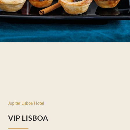
HOTEL
PROMOÇÕES
QUARTOS & SUITES
REUNIÕES & EVENTOS
SERVIÇOS
RESTAURANTE & BAR
SPA & FITNESS CENTER
ROOFTOP
Jupiter Lisboa Hotel
FOTOS
LOCALIZAÇÃO
VIP LISBOA
CONTACTOS