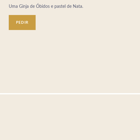
Avenida da República, 46, 1050-195 Lisboa - Portugal
Uma Ginja de Óbidos e pastel de Nata.
Tel.:
+351 21 073 0100
-
E.:
info.lisboa@jupiterhotelgroup.com
PEDIR