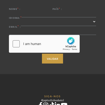
*
*
NOME
:
PAÍS
:
*
IDIOMA:
*
EMAIL
:
VALIDAR
SIGA-NOS
#jupiterlisboahotel