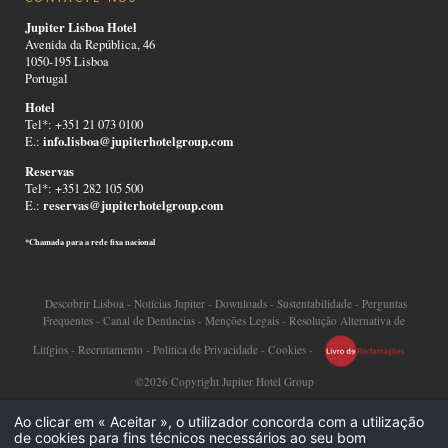
Jupiter Lisboa Hotel
Avenida da República, 46
1050-195 Lisboa
Portugal
Hotel
Tel*: +351 21 073 0100
info.lisboa@jupiterhotelgroup.com
E.:
Reservas
Tel*: +351 282 105 500
reservas@jupiterhotelgroup.com
E.:
*Chamada para a rede fixa nacional
Descobrir Lisboa
-
Notícias Jupiter
-
Downloads
-
Sustentabilidade
-
Perguntas
Frequentes
-
Canal de Denúncias
-
Menções Legais
-
Resolução Alternativa de
Litígios
-
Recrutamento
-
Politica de Privacidade
-
Cookies
-
©2026 Copyright Jupiter Hotel Group
Ao clicar em « Aceitar », o utilizador concorda com a utilização
de cookies para fins técnicos necessários ao seu bom